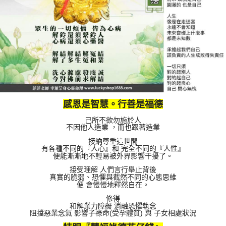
感恩是智慧。行善是福德
己所不欲勿施於人
不因他人造業 ，而也跟著造業
接納尊重這世間
有各種不同的『人心』和 完全不同的『人性』
便能漸漸地不輕易被外界影響干擾了。
接受理解 人們言行舉止
背後
真實的脆弱、恐懼與截然不同的心態思維
便 會
慢慢地釋然自在。
修得
和解業力障礙 消融恐懼
執念
阻擋惡業念氣 影響子祿命(受孕體質) 與 子女相處狀況