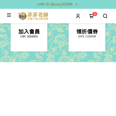
LINE ID @lucky201888
0