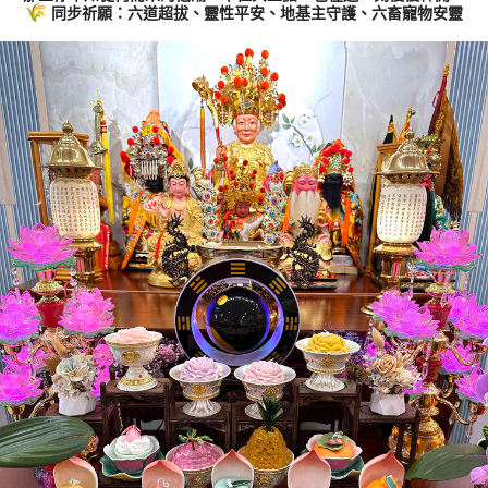
同步祈願：六道超拔、靈性平安、地基主守護、六畜寵物安靈