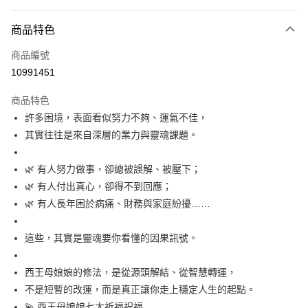
付款方式
商品特色
信用卡一次付款
商品編號
信用卡分期付款
10991451
3 期 0 利率 每期
NT$332
21家銀行
商品特色
6 期 0 利率 每期
NT$166
21家銀行
合作金庫商業銀行
第一商業銀行
許多困境，表面看似努力不夠、運氣不佳，
華南商業銀行
彰化商業銀行
12 期 0 利率 每期
NT$83
21家銀行
合作金庫商業銀行
第一商業銀行
其實往往是來自深層的業力與靈魂課題。
上海商業儲蓄銀行
台北富邦商業銀行
華南商業銀行
彰化商業銀行
24 期 0 利率 每期
NT$41
20家銀行
合作金庫商業銀行
第一商業銀行
國泰世華商業銀行
兆豐國際商業銀行
上海商業儲蓄銀行
台北富邦商業銀行
華南商業銀行
彰化商業銀行
臺灣中小企業銀行
台中商業銀行
合作金庫商業銀行
第一商業銀行
🌿 有人努力做事，卻總被誤解、被壓下；
超商取貨付款
國泰世華商業銀行
兆豐國際商業銀行
上海商業儲蓄銀行
台北富邦商業銀行
匯豐（台灣）商業銀行
華泰商業銀行
華南商業銀行
彰化商業銀行
臺灣中小企業銀行
台中商業銀行
🌿 有人付出真心，卻得不到回應；
國泰世華商業銀行
兆豐國際商業銀行
聯邦商業銀行
遠東國際商業銀行
LINE Pay
上海商業儲蓄銀行
台北富邦商業銀行
匯豐（台灣）商業銀行
華泰商業銀行
🌿 有人長年困於病痛、財務與家庭紛擾……
臺灣中小企業銀行
台中商業銀行
元大商業銀行
永豐商業銀行
兆豐國際商業銀行
臺灣中小企業銀行
聯邦商業銀行
遠東國際商業銀行
匯豐（台灣）商業銀行
華泰商業銀行
Apple Pay
玉山商業銀行
星展（台灣）商業銀行
台中商業銀行
匯豐（台灣）商業銀行
元大商業銀行
永豐商業銀行
聯邦商業銀行
遠東國際商業銀行
這些，其實是靈魂要你看懂的因果訊號。
台新國際商業銀行
中國信託商業銀行
華泰商業銀行
聯邦商業銀行
玉山商業銀行
星展（台灣）商業銀行
街口支付
元大商業銀行
永豐商業銀行
台灣樂天信用卡公司
遠東國際商業銀行
元大商業銀行
台新國際商業銀行
中國信託商業銀行
玉山商業銀行
星展（台灣）商業銀行
永豐商業銀行
玉山商業銀行
西王母娘娘的修法，是從源頭解結、從智慧轉運，
台灣樂天信用卡公司
悠遊付
台新國際商業銀行
中國信託商業銀行
星展（台灣）商業銀行
台新國際商業銀行
不是短暫的改運，而是真正讓你走上穩定人生的起點。
台灣樂天信用卡公司
中國信託商業銀行
台灣樂天信用卡公司
AFTEE先享後付
💫 西王母娘娘七大祈福祝福