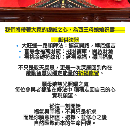
我們將帶著大家的虔誠之心，為西王母娘娘祝壽——
獻供法器
大旺運一路順陣法：鎮氣開路，轉厄迎吉
喜慧金福萬財錠：招財補庫，開啟財源
壽桃金磚符紋印：延壽添福，穩固福氣
不只是敬天感恩，更是一次深層回到內在
啟動智慧與穩定能量的
祈福修習
。
願母娘慈光照耀之處
每位參與者都能在修法中 穩穩走回自己的心
實現願望。
從這一刻開始
福氣與幸福，不再只是祈求
而是你願意相信、選擇、並修心之後
自然匯聚而來的生命回響。