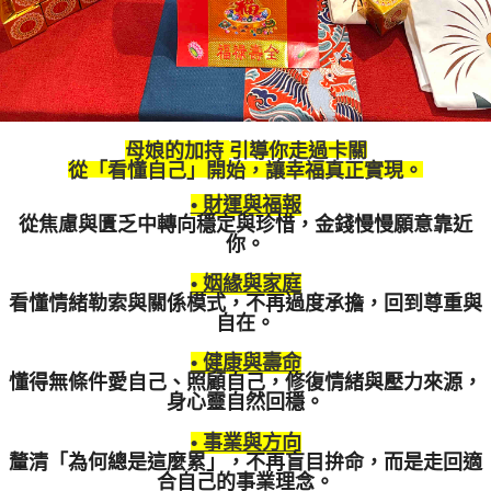
母娘的加持
引導你走過卡關
從「看懂自己」開始，
讓幸福真正實現。
• 財運與福報
從焦慮與匱乏中轉向穩定與珍惜，金錢慢慢願意靠近
你。
• 姻緣與家庭
看懂情緒勒索與關係模式，不再過度承擔，回到尊重與
自在。
• 健康與壽命
懂得無條件愛自己、照顧自己，修復情緒與壓力來源，
身心靈自然回穩。
• 事業與方向
釐清「為何總是這麼累」，不再盲目拚命，
而是走回適
合自己的事業理念。