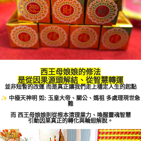
西王母娘娘的修法
是從因果源頭解結、從智慧轉運
並非短暫的改運 而是真正讓我們走上穩定人生的起點
中極天神明 如: 玉皇大帝、關公、媽祖
多處理現世急
難
而 西王母娘娘則從根本清理業力、喚醒靈魂智慧
引動因果真正的轉化與輪迴解脫。