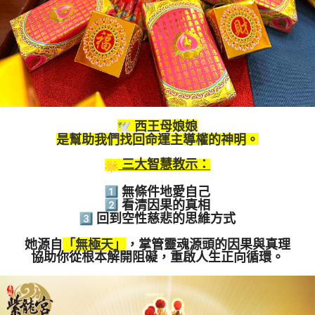
西王母娘娘
是幫助我們找回命運主導權的神明。
三大智慧教示：
無條件地愛自己
看清因果的真相
回到空性慈悲的思維方式
她源自
「無極天」
，掌管靈魂源頭的因果與真理
協助你從根本解開阻礙，重啟人生正向循環。