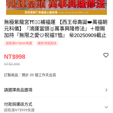
無極紫龍宮⛩🙇‍♀️補福運 【西王母壽誕👑萬福朝
元科儀】『鴻運當頭🥇萬事興隆修法』＋贈賜
加持『無限之愛👕祝福T恤』 ㊙20250909截止
超取滿NT$999免運
國家/地區配送
NT$998
NT$3,888
訂製商品：預計 20 個工作天出貨
請選擇商品選項
付款與運送方式
超取滿NT$999免運