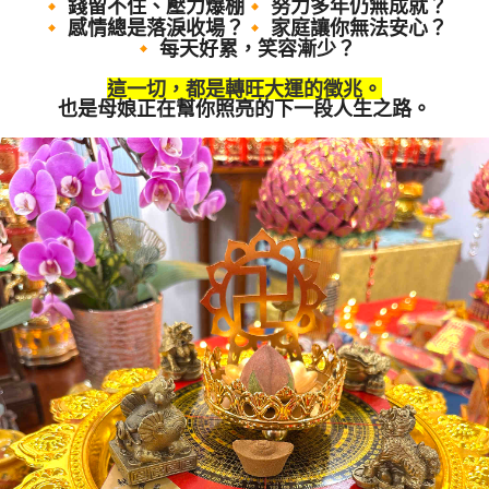
錢留不住、壓力爆棚
努力多年仍無成就？
感情總是落淚收場？
家庭讓你無法安心？
每天好累，笑容漸少？
這一切，都是轉旺大運的徵兆
。
也是母娘正在幫你照亮的下一段人生之路。