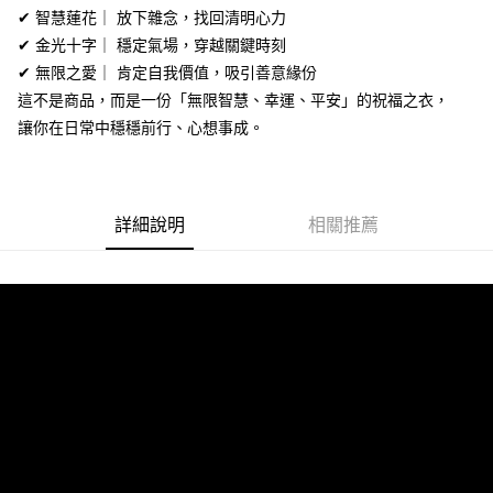
國家/地區配送
查看運費
✔ 智慧蓮花｜ 放下雜念，找回清明心力
２．關於個人資料處理事宜，請瀏覽以下網址：
https://aftee.tw/terms/#terms3
✔ 金光十字｜ 穩定氣場，穿越關鍵時刻
３．未成年的使用者請事先徵得法定代理人或監護人之同意方可使用
✔ 無限之愛｜ 肯定自我價值，吸引善意緣份
「AFTEE先享後付」，若未經同意申辦者引起之損失，本公司不負相關責
任。
這不是商品，而是一份「無限智慧、幸運、平安」的祝福之衣，
４．使用「AFTEE先享後付」時，將依據個別帳號之用戶狀況，依本公司即
讓你在日常中穩穩前行、心想事成。
時審查核予不同之上限額度；若仍有額度不足之情形，本公司將視審查結果
請求用戶進行身份認證。
５．嚴禁一人註冊多個帳號或使用他人資訊註冊。若發現惡意使用之情形，
恩沛科技股份有限公司將有權停止該用戶之使用額度並採取法律行動。
詳細說明
相關推薦