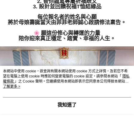
2. 替你誠寫專屬祈福疏文
3. 設計並回饋祝福T恤結緣品
每位報名者的姓名與心願
將於母娘壽誕當天由菲菲老師誠心啟請修法稟告。
願這份修心與轉運的力量
陪你迎來真正穩定、踏實、幸福的人生。
本網站中使用 cookie，欲查詢有關本網站使用 cookie 方式之詳情，及若您不希
望在電腦上使用 cookie 時應如何變更電腦的 cookie 設定，請參閱本網站「
隱私
權條款
」之 Cookie 聲明。您繼續使用本網站即表示您同意本公司得按本網站使
用條款之 Cookie 聲明使用 cookie。
了解更多 >
我知道了