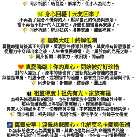
同步祈願：結善緣、解業力、化小人為助力。
身心回穩｜元氣回來了
不再為了迎合不懂你的人，壓抑自己的情緒與想法。
當不再替不相干的人扛責任，身體也慢慢自再安康了。
同步祈願：解厄祛病、增壽安康、補氣補運。
運勢大旺｜終解低潮
看懂命運背後真正的因果，看清那些停滯與繞路，
其實都有智慧意義。
從壓力中穿越出來之後，人生會慢慢轉彎，走上屬於你的光亮之路。
同步祈願：轉業力、破困境、開前路。
真愛降臨｜你的真心，開始被好好珍惜
對的人靠近了，
原本的緣也有了重新靠近與修補的機會。
無論是單身、相處卡住，或婚姻中的疏離，
都會找到新的理解與平衡。
同步祈願：斷無緣、結善緣、圓正緣
祖靈得度｜祖先有光、家族有福
為祖先修德超拔的同時，也在化解家族中潛藏的情緒與共業。
那些曾讓你難以呼吸的家庭壓力，逐漸變得和諧，
與家人的相處也多了一份理解與空間，不再那麼容易被情緒捲走。
同步祈願：祖先超拔、冤親化解、家宅平安、無緣子女得度
萬靈安寧｜渡衆慈悲願心，化解莫名卡關與低潮
以無私慈悲之心為萬靈祈願，其實也是為自己的命運照亮路途。
那些你不知從何而來的低潮、卡住與重擔，也在這一刻慢慢釋開。