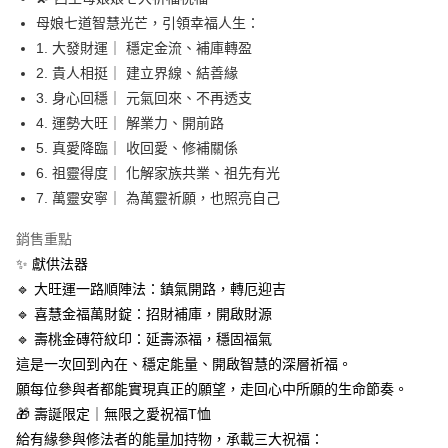
相關說明
母娘七道智慧光芒，引領幸福人生：
【關於「AFTEE先享後付」】
ATM付款
1. 大發財運｜ 穩定金流、補庫轉盈
AFTEE先享後付是「在收到商品之後才付款」的支付方式。 讓您購物簡單
便利好安心！
2. 貴人相挺｜ 建立界線、結善緣
１．簡單：不需註冊會員、不需綁卡、不需儲值。
運送方式
3. 身心回穩｜ 元氣回來、不再透支
２．便利：只要手機號碼，簡訊認證，即可結帳。
4. 運勢大旺｜ 解業力、開前路
３．安心：先確認商品／服務後，再付款。
全家取貨付款
5. 真愛降臨｜ 收回愛、修補關係
每筆NT$80，滿NT$999(含以上)免運費
【「AFTEE先享後付」結帳流程】
6. 祖靈得度｜ 化解家族共業、祖先有光
１．於結帳方式選擇「AFTEE先享後付」後，將跳轉至「AFTEE先享後付」
付款後全家取貨
結帳頁面，進行簡訊認證並確認金額後，即可完成結帳。
7. 萬靈安寧｜ 為萬靈祈願，也照亮自己
２．訂單成立數日內，您將收到繳費通知簡訊。
每筆NT$80，滿NT$999(含以上)免運費
３．收到繳費通知簡訊後14天內，點擊此簡訊中的連結，可透過四大超商／
銷售重點
ATM／網路銀行／等多元方式進行付款，方視為交易完成。
7-11取貨付款
✨ 獻供法器
※ 請注意：結帳手續完成當下不需立刻繳費，但若您需要取消訂單，請聯絡
每筆NT$80，滿NT$999(含以上)免運費
購買商品的店家。未經商家同意取消之訂單仍視為有效，需透過AFTEE先享
🔹 大旺運一路順陣法：鎮氣開路，轉厄迎吉
後付繳納相關費用。
🔹 喜慧金福萬財錠：招財補庫，開啟財源
付款後7-11取貨
※ 交易是否成功請以「AFTEE先享後付 」之結帳頁面顯示為準，若有關於
🔹 壽桃金磚符紋印：延壽添福，穩固福氣
是否繳費成功／繳費後需取消欲退款等相關疑問，請聯繫「AFTEE先享後付
每筆NT$80，滿NT$999(含以上)免運費
客戶支援中心」
https://netprotections.freshdesk.com/support/home
這是一次回到內在、穩定能量、開啟智慧的深層祈福。
修法科儀陣法 ☯ 點燈祈福🪔 WISHING PRAYER CEREMONY
願每位參與者都能實現真正的願望，走回心中所願的生命節奏。
【注意事項】
１．透過由恩沛科技股份有限公司提供之「AFTEE先享後付」服務完成之交
每筆NT$80，滿NT$999(含以上)免運費
🎁 壽誕限定｜無限之愛祝福T恤
易，需依本服務之必要範圍內提供個人資料，並將交易相關給付款項請求債
給有緣參與修法者的能量加持物，承載三大祝福：
權轉讓予恩沛科技股份有限公司。