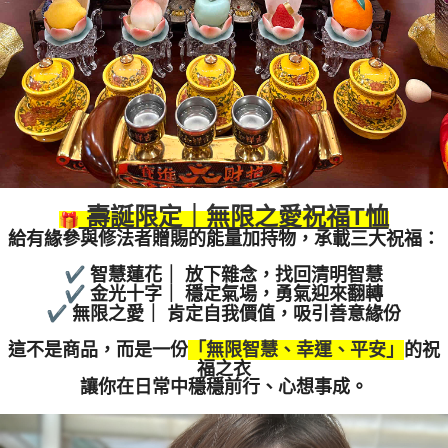
壽誕限定｜無限之愛祝福T恤
給有緣參與修法者贈賜的能量加持物，承載三大祝福：
智慧蓮花｜ 放下雜念，找回清明智慧
金光十字｜ 穩定氣場，
勇氣迎來翻轉
無限之愛｜ 肯定自我價值，吸引善意緣份
這不是商品，而是一份
「無限智慧、幸運、平安」
的祝
福之衣
讓你在日常中穩穩前行、心想事成。