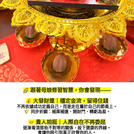
跟著母娘修習智慧，你會發現——
大發財運｜穩定金流，留得住錢
不再依據成功定義自己，而是走在屬於自己的節奏上。
同步祈願：補庫補運、開財門、轉虧為盈。
貴人相挺｜人際自在不再委屈
逐漸看清那些不對等的關係，設下健康的界線。
會讓你吸引到真正欣賞你的人。