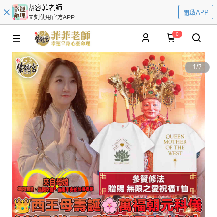
胡容菲老師
開啟APP
立刻使用官方APP
0
1
/
7