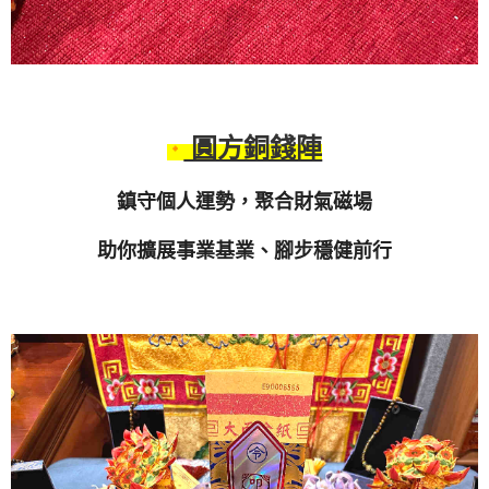
圓方銅錢陣
鎮守個人運勢，聚合財氣磁場
助你擴展事業基業、腳步穩健前行