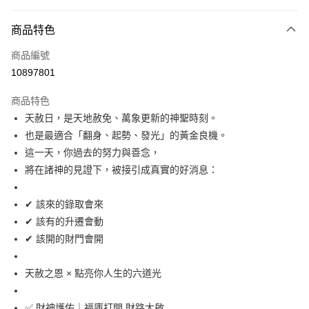
付款方式
商品特色
信用卡一次付款
商品編號
信用卡分期付款
10897801
3 期 0 利率 每期
NT$332
21家銀行
商品特色
6 期 0 利率 每期
NT$166
21家銀行
合作金庫商業銀行
第一商業銀行
天赦日，是天地赦免、萬象更新的神聖時刻。
華南商業銀行
彰化商業銀行
12 期 0 利率 每期
NT$83
21家銀行
合作金庫商業銀行
第一商業銀行
也是最適合「翻身、起勢、發光」的黃金良機。
上海商業儲蓄銀行
台北富邦商業銀行
華南商業銀行
彰化商業銀行
24 期 0 利率 每期
NT$41
20家銀行
合作金庫商業銀行
第一商業銀行
國泰世華商業銀行
兆豐國際商業銀行
這一天，你過去的努力與善念，
上海商業儲蓄銀行
台北富邦商業銀行
華南商業銀行
彰化商業銀行
臺灣中小企業銀行
台中商業銀行
合作金庫商業銀行
第一商業銀行
將在諸神的見證下，被接引成真實的好消息：
超商取貨付款
國泰世華商業銀行
兆豐國際商業銀行
上海商業儲蓄銀行
台北富邦商業銀行
匯豐（台灣）商業銀行
華泰商業銀行
華南商業銀行
彰化商業銀行
臺灣中小企業銀行
台中商業銀行
國泰世華商業銀行
兆豐國際商業銀行
聯邦商業銀行
遠東國際商業銀行
LINE Pay
上海商業儲蓄銀行
台北富邦商業銀行
匯豐（台灣）商業銀行
華泰商業銀行
✔ 該來的錄取會來
臺灣中小企業銀行
台中商業銀行
元大商業銀行
永豐商業銀行
兆豐國際商業銀行
臺灣中小企業銀行
聯邦商業銀行
遠東國際商業銀行
匯豐（台灣）商業銀行
華泰商業銀行
✔ 該有的升遷會動
Apple Pay
玉山商業銀行
星展（台灣）商業銀行
台中商業銀行
匯豐（台灣）商業銀行
元大商業銀行
永豐商業銀行
聯邦商業銀行
遠東國際商業銀行
✔ 該開的財門會開
台新國際商業銀行
中國信託商業銀行
華泰商業銀行
聯邦商業銀行
玉山商業銀行
星展（台灣）商業銀行
街口支付
元大商業銀行
永豐商業銀行
台灣樂天信用卡公司
遠東國際商業銀行
元大商業銀行
台新國際商業銀行
中國信託商業銀行
玉山商業銀行
星展（台灣）商業銀行
永豐商業銀行
玉山商業銀行
天赦之恩 × 點亮你人生的六道光
台灣樂天信用卡公司
悠遊付
台新國際商業銀行
中國信託商業銀行
星展（台灣）商業銀行
台新國際商業銀行
台灣樂天信用卡公司
中國信託商業銀行
台灣樂天信用卡公司
AFTEE先享後付
✅ 財神護佑｜福庫打開 財路大啟