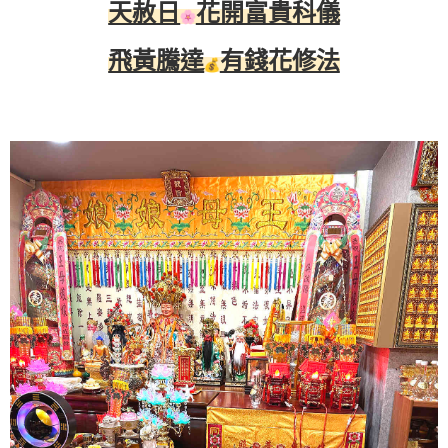
天赦日
花開富貴科儀
飛黃騰達
有錢花修法