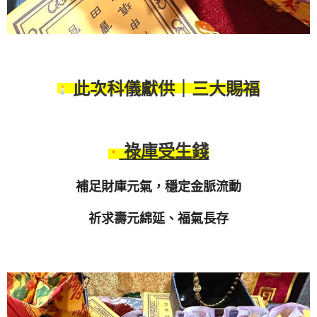
賜福
此次科儀獻供｜三大
祿庫受生錢
補足財庫元氣，穩定金脈流動
祈求壽元綿延、福氣長存