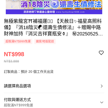
無極紫龍宮⛩補福運🙇‍♀️ 【天赦日✨福星高照科
儀】『消18陰災☯還壽生債修法』＋贈賜中路
財神加持『消災吉祥寶瓶安⚱』 ㊙20250525截
止
超取滿NT$999免運
國家/地區配送
NT$998
NT$3,888
訂製商品：預計 20 個工作天出貨
請選擇商品選項
付款與運送方式
超取滿NT$999免運